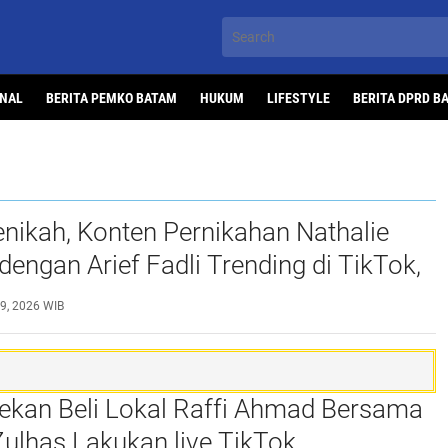
ONAL
BERITA PEMKO BATAM
HUKUM
LIFESTYLE
BERITA DPRD B
nikah, Konten Pernikahan Nathalie
dengan Arief Fadli Trending di TikTok,
5 Juta Penonton
29, 2026 WIB
kan Beli Lokal Raffi Ahmad Bersama
ulhas Lakukan live TikTok