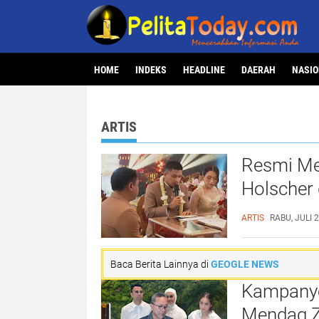
HOME
INDEKS
HEADLINE
DAERAH
NASI
ARTIS
Resmi Me
Holscher 
Tembus 7
ARTIS
RABU, JULI 
Baca Berita Lainnya di
GEOGLE NEWS
Kampanye
Mendag Z