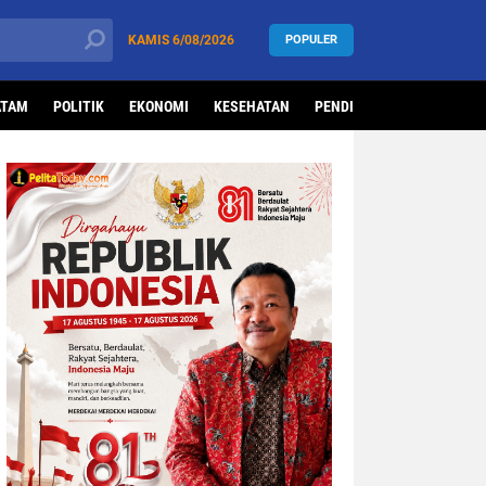
KAMIS
6/08/2026
POPULER
ATAM
POLITIK
EKONOMI
KESEHATAN
PENDIDIKAN
OLAHRAG