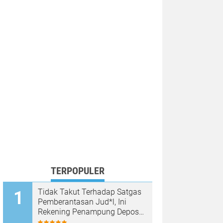
TERPOPULER
Tidak Takut Terhadap Satgas
Pemberantasan Jud*l, Ini
Rekening Penampung Deposit
di Situs MENARA4D