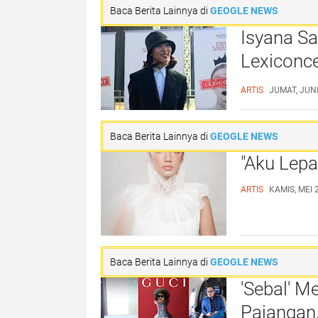
Baca Berita Lainnya di
GEOGLE NEWS
Isyana Sa
Lexiconc
Surabaya 
ARTIS
JUMAT, JUNI
Baca Berita Lainnya di
GEOGLE NEWS
"Aku Lepa
ARTIS
KAMIS, MEI 
Baca Berita Lainnya di
GEOGLE NEWS
'Sebal' M
Pajangan,