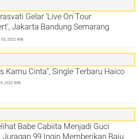
rasvati Gelar 'Live On Tour
ert', Jakarta Bandung Semarang
dan Bali
 03, 2022 WIB
s Kamu Cinta", Single Terbaru Haico
26, 2022 WIB
elihat Babe Cabiita Menjadi Guci
 Juragan 99 Ingin Memberikan Baju