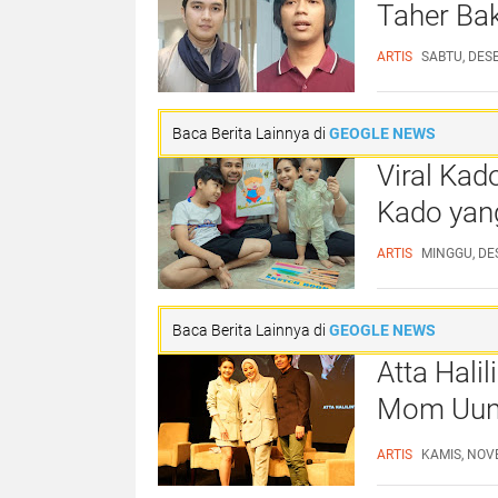
Taher Ba
ARTIS
SABTU, DES
Baca Berita Lainnya di
GEOGLE NEWS
Viral Kad
Kado yang
ARTIS
MINGGU, DE
Baca Berita Lainnya di
GEOGLE NEWS
Atta Hali
Mom Uung
Bahagia”
ARTIS
KAMIS, NOV