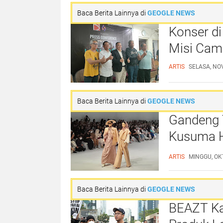
Baca Berita Lainnya di
GEOGLE NEWS
Konser d
Misi Cam
ARTIS
SELASA, NO
Baca Berita Lainnya di
GEOGLE NEWS
Gandeng T
Kusuma Ha
Harmony
ARTIS
MINGGU, OK
Baca Berita Lainnya di
GEOGLE NEWS
BEAZT K