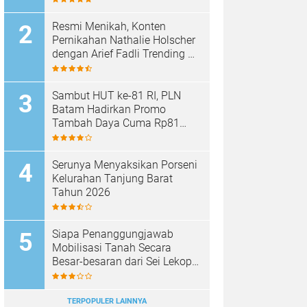
Resmi Menikah, Konten
Pernikahan Nathalie Holscher
dengan Arief Fadli Trending di
TikTok, Tembus 75 Juta
Penonton
Sambut HUT ke-81 RI, PLN
Batam Hadirkan Promo
Tambah Daya Cuma Rp81
Ribu
Serunya Menyaksikan Porseni
Kelurahan Tanjung Barat
Tahun 2026
Siapa Penanggungjawab
Mobilisasi Tanah Secara
Besar-besaran dari Sei Lekop
ke Marina Sekupang Batam?
TERPOPULER LAINNYA