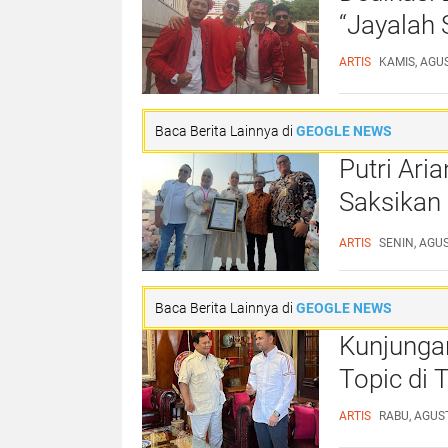
“Jayalah
ARTIS
KAMIS, AGUS
Baca Berita Lainnya di
GEOGLE NEWS
Putri Ar
Saksikan
Purnamas
ARTIS
SENIN, AGUS
Baca Berita Lainnya di
GEOGLE NEWS
Kunjungan
Topic di T
ARTIS
RABU, AGUST