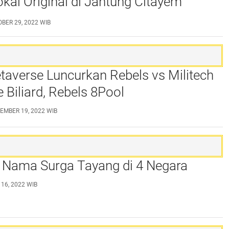
kal Original di Jantung Citayem
Week
BER 29, 2022 WIB
taverse Luncurkan Rebels vs Militech
Biliard, Rebels 8Pool
EMBER 19, 2022 WIB
s Nama Surga Tayang di 4 Negara
 16, 2022 WIB