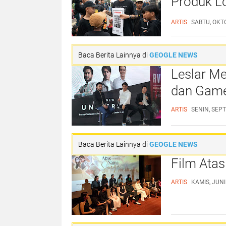
Produk Lo
Fashion 
ARTIS
SABTU, OKTO
Baca Berita Lainnya di
GEOGLE NEWS
Leslar Me
dan Game 
ARTIS
SENIN, SEPT
Baca Berita Lainnya di
GEOGLE NEWS
Film Ata
ARTIS
KAMIS, JUNI