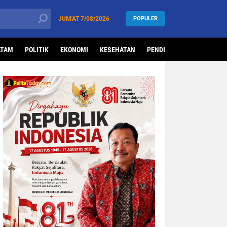
JUM'AT
7/08/2026
POPULER
ATAM
POLITIK
EKONOMI
KESEHATAN
PENDIDIKAN
OLAHRAG