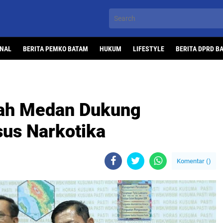
ONAL
BERITA PEMKO BATAM
HUKUM
LIFESTYLE
BERITA DPRD B
yah Medan Dukung
us Narkotika
Komentar (
)