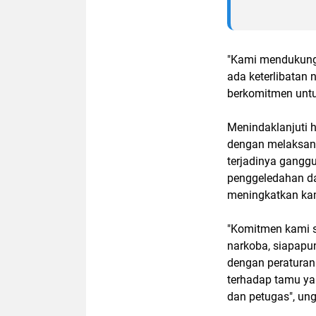
"Kami mendukung 
ada keterlibatan
berkomitmen untu
Menindaklanjuti h
dengan melaksana
terjadinya gangg
penggeledahan da
meningkatkan ka
"Komitmen kami s
narkoba, siapapun
dengan peraturan
terhadap tamu ya
dan petugas", ung