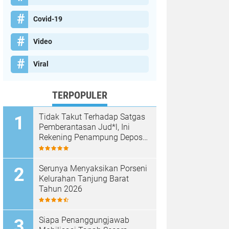
Covid-19
Video
Viral
TERPOPULER
Tidak Takut Terhadap Satgas
Pemberantasan Jud*l, Ini
Rekening Penampung Deposit
di Situs MENARA4D
Serunya Menyaksikan Porseni
Kelurahan Tanjung Barat
Tahun 2026
Siapa Penanggungjawab