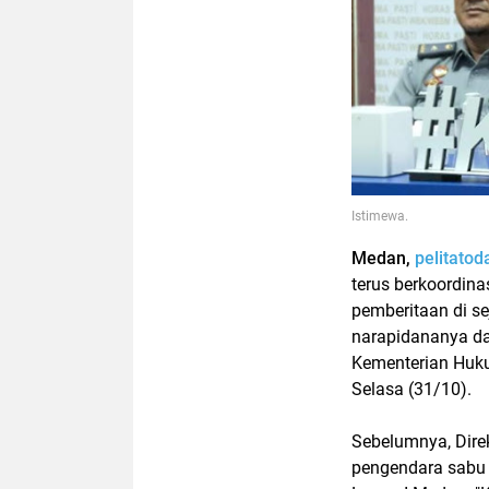
Istimewa.
Medan,
pelitato
terus berkoordin
pemberitaan di se
narapidananya da
Kementerian Huku
Selasa (31/10).
Sebelumnya, Dire
pengendara sabu y