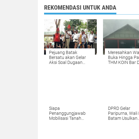
REKOMENDASI UNTUK ANDA
Pejuang Batak
Meresahkan Wa
Bersatu akan Gelar
Buka Hingga Pa
Aksi Soal Dugaan
THM KOIN Bar 
Kriminalisasi Boasa
Edarkan Miras 
Simanjuntak
Siapa
DPRD Gelar
Penanggungjawab
Paripurna, Wali
Mobilisasi Tanah
Batam Usulkan
Secara Besar-besaran
Perubahan
dari Sei Lekop ke
KUA/PPAS 202
Marina Sekupang
Batam?