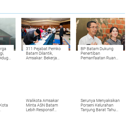
rga
311 Pejabat Pemko
BP Batam Dukung
gi,
Batam Dilantik,
Penertiban
Diduga
Amsakar: Bekerja
Pemanfaatan Ruang
Luar
Loyal dan Tegak Lurus
Laut Sesuai
Ketentuan Peraturan
Perundang-undangan
Walikota Amsakar
Serunya Menyaksikan
 Kota
Minta ASN Batam
Porseni Kelurahan
Lebih Responsif
Tanjung Barat Tahun
Layani Masyarakat
2026
6