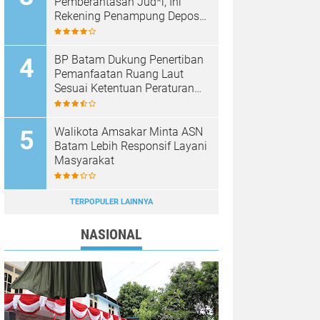
Pemberantasan Jud*l, Ini
Rekening Penampung Deposit
di Situs MENARA4D
BP Batam Dukung Penertiban
Pemanfaatan Ruang Laut
Sesuai Ketentuan Peraturan
Perundang-undangan
Walikota Amsakar Minta ASN
Batam Lebih Responsif Layani
Masyarakat
TERPOPULER LAINNYA
NASIONAL