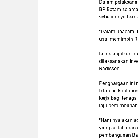
Dalam pelaksanaan
BP Batam selama 
sebelumnya bern
"Dalam upacara it
usai memimpin Ra
Ia melanjutkan, 
dilaksanakan Inv
Radisson.
Penghargaan ini 
telah berkontribu
kerja bagi tenaga
laju pertumbuha
"Nantinya akan ad
yang sudah masuk
pembangunan Bata