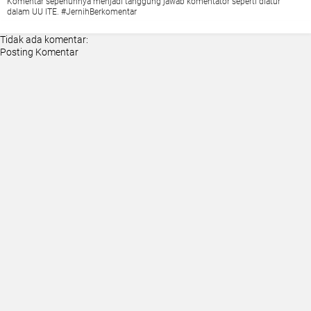
Komentar sepenuhnya menjadi tanggung jawab komentator seperti diatur
dalam UU ITE. #JernihBerkomentar
Tidak ada komentar:
Posting Komentar