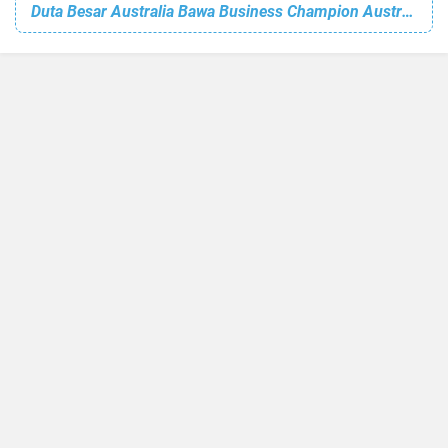
Duta Besar Australia Bawa Business Champion Australia ke Batam, Identifikasi Peluang Investasi ke Depan