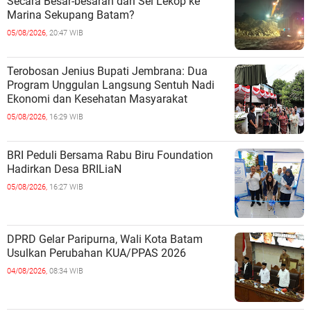
Secara Besar-besaran dari Sei Lekop ke
Marina Sekupang Batam?
05/08/2026,
20:47 WIB
Terobosan Jenius Bupati Jembrana: Dua
Program Unggulan Langsung Sentuh Nadi
Ekonomi dan Kesehatan Masyarakat
05/08/2026,
16:29 WIB
BRI Peduli Bersama Rabu Biru Foundation
Hadirkan Desa BRILiaN
05/08/2026,
16:27 WIB
DPRD Gelar Paripurna, Wali Kota Batam
Usulkan Perubahan KUA/PPAS 2026
04/08/2026,
08:34 WIB