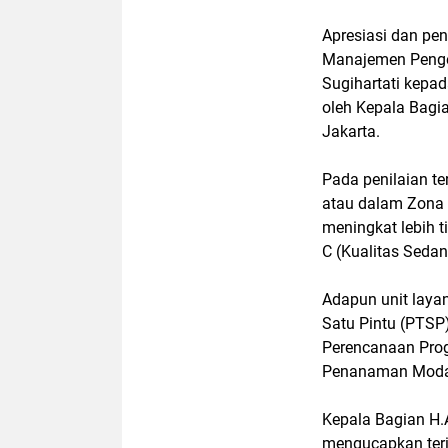
Apresiasi dan pe
Manajemen Penge
Sugihartati kepa
oleh Kepala Bagi
Jakarta.
Pada penilaian te
atau dalam Zona H
meningkat lebih 
C (Kualitas Sedan
Adapun unit layan
Satu Pintu (PTSP
Perencanaan Prog
Penanaman Modal, 
Kepala Bagian H
mengucapkan teri