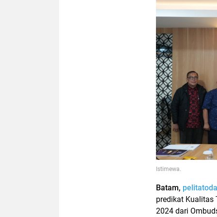
Istimewa.
Batam,
pelitatod
predikat Kualita
2024 dari Ombuds