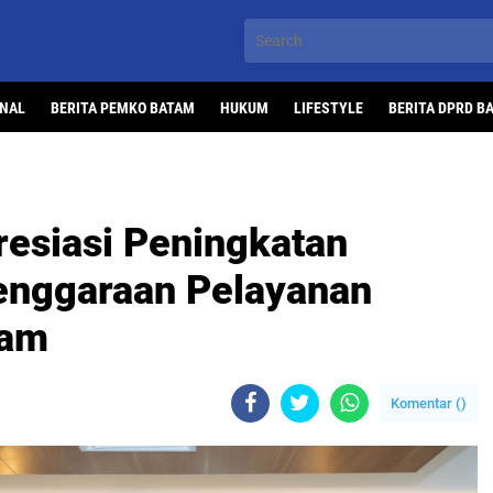
ONAL
BERITA PEMKO BATAM
HUKUM
LIFESTYLE
BERITA DPRD B
esiasi Peningkatan
enggaraan Pelayanan
tam
Komentar (
)