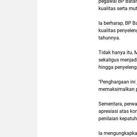
pegawai BP Batam
kualitas serta mu
Ia berharap, BP 
kualitas penyelen
tahunnya.
Tidak hanya itu,
sekaligus menjad
hingga penyeleng
"Penghargaan ini
memaksimalkan p
Sementara, perwa
apresiasi atas k
penilaian kepatuh
Ia mengungkapkan,