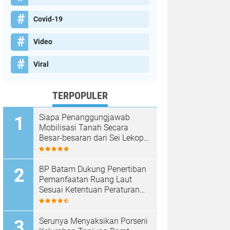
Covid-19
Video
Viral
TERPOPULER
Siapa Penanggungjawab
Mobilisasi Tanah Secara
Besar-besaran dari Sei Lekop
ke Marina Sekupang Batam?
BP Batam Dukung Penertiban
Pemanfaatan Ruang Laut
Sesuai Ketentuan Peraturan
Perundang-undangan
Serunya Menyaksikan Porseni