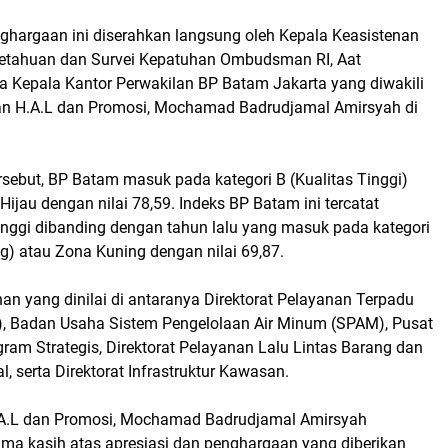
nghargaan ini diserahkan langsung oleh Kepala Keasistenan
tahuan dan Survei Kepatuhan Ombudsman RI, Aat
da Kepala Kantor Perwakilan BP Batam Jakarta yang diwakili
an H.A.L dan Promosi, Mochamad Badrudjamal Amirsyah di
rsebut, BP Batam masuk pada kategori B (Kualitas Tinggi)
ijau dengan nilai 78,59. Indeks BP Batam ini tercatat
tinggi dibanding dengan tahun lalu yang masuk pada kategori
g) atau Zona Kuning dengan nilai 69,87.
an yang dinilai di antaranya Direktorat Pelayanan Terpadu
), Badan Usaha Sistem Pengelolaan Air Minum (SPAM), Pusat
ram Strategis, Direktorat Pelayanan Lalu Lintas Barang dan
serta Direktorat Infrastruktur Kawasan.
.A.L dan Promosi, Mochamad Badrudjamal Amirsyah
ma kasih atas apresiasi dan penghargaan yang diberikan