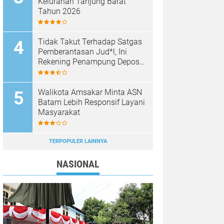
Kelurahan Tanjung Barat
Tahun 2026
Tidak Takut Terhadap Satgas
Pemberantasan Jud*l, Ini
Rekening Penampung Deposit
di Situs MENARA4D
Walikota Amsakar Minta ASN
Batam Lebih Responsif Layani
Masyarakat
TERPOPULER LAINNYA
NASIONAL