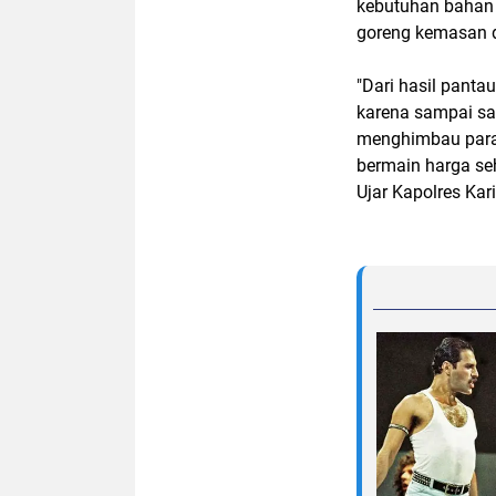
kebutuhan bahan 
goreng kemasan d
"Dari hasil pant
karena sampai saa
menghimbau para
bermain harga seh
Ujar Kapolres Ka