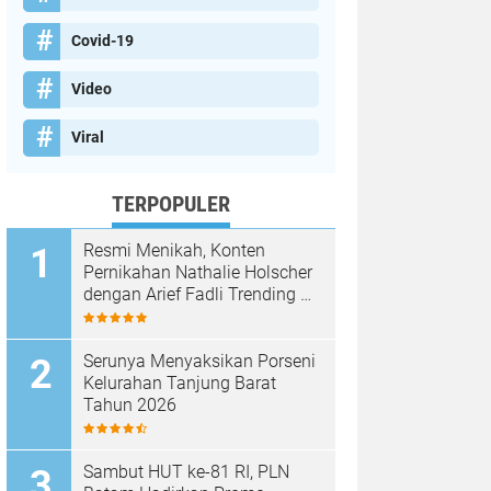
Covid-19
Video
Viral
TERPOPULER
Resmi Menikah, Konten
Pernikahan Nathalie Holscher
dengan Arief Fadli Trending di
TikTok, Tembus 75 Juta
Penonton
Serunya Menyaksikan Porseni
Kelurahan Tanjung Barat
Tahun 2026
Sambut HUT ke-81 RI, PLN