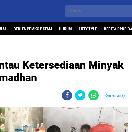
ONAL
BERITA PEMKO BATAM
HUKUM
LIFESTYLE
BERITA DPRD B
ntau Ketersediaan Minyak
amadhan
Komentar (
)