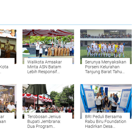
Walikota Amsakar
Serunya Menyaksikan
 Kota
Minta ASN Batam
Porseni Kelurahan
Lebih Responsif
Tanjung Barat Tahun
Layani Masyarakat
2026
6
ar
Terobosan Jenius
BRI Peduli Bersama
aan
Bupati Jembrana:
Rabu Biru Foundation
Dua Program
Hadirkan Desa
Unggulan Langsung
BRILiaN
Sentuh Nadi Ekonomi