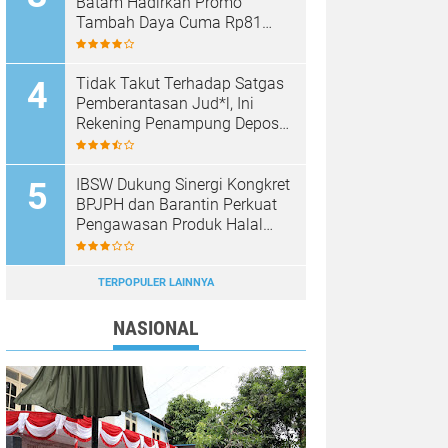
Batam Hadirkan Promo
Tambah Daya Cuma Rp81
Ribu
Tidak Takut Terhadap Satgas
Pemberantasan Jud*l, Ini
Rekening Penampung Deposit
di Situs MENARA4D
IBSW Dukung Sinergi Kongkret
BPJPH dan Barantin Perkuat
Pengawasan Produk Halal
Impor
TERPOPULER LAINNYA
NASIONAL