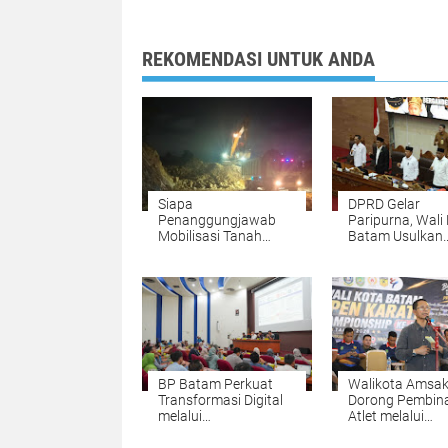
REKOMENDASI UNTUK ANDA
Siapa
DPRD Gelar
Penanggungjawab
Paripurna, Wali
Mobilisasi Tanah
Batam Usulkan
Secara Besar-besaran
Perubahan
dari Sei Lekop ke
KUA/PPAS 202
Marina Sekupang
Batam?
BP Batam Perkuat
Walikota Amsak
Transformasi Digital
Dorong Pembin
melalui
Atlet melalui
Pengembangan Super
Kompetisi
Apps
Berkelanjutan