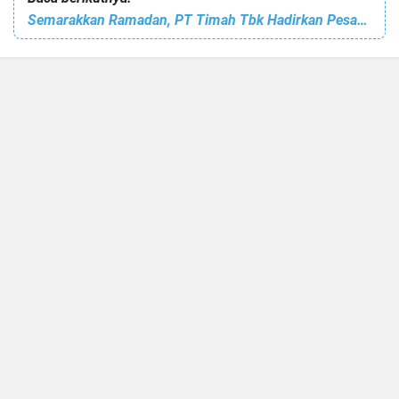
Semarakkan Ramadan, PT Timah Tbk Hadirkan Pesantren Kilat Bagi Anak-anak di Prayun