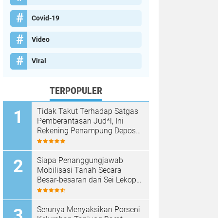
Covid-19
Video
Viral
TERPOPULER
Tidak Takut Terhadap Satgas
Pemberantasan Jud*l, Ini
Rekening Penampung Deposit
di Situs MENARA4D
Siapa Penanggungjawab
Mobilisasi Tanah Secara
Besar-besaran dari Sei Lekop
ke Marina Sekupang Batam?
Serunya Menyaksikan Porseni