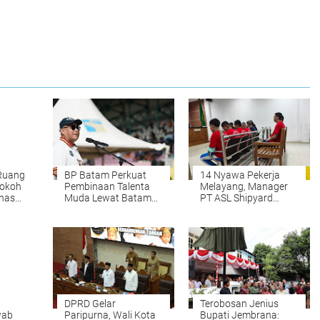
Ruang
BP Batam Perkuat
14 Nyawa Pekerja
Tokoh
Pembinaan Talenta
Melayang, Manager
has
Muda Lewat Batam
PT ASL Shipyard
gga
Prime International
Malah Dituntut Lebih
Grassroot Football
Ringan
Festival 2026
DPRD Gelar
Terobosan Jenius
wab
Paripurna, Wali Kota
Bupati Jembrana: