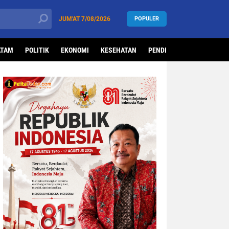
JUM'AT
7/08/2026
POPULER
ATAM
POLITIK
EKONOMI
KESEHATAN
PENDIDIKAN
OLAHRAG