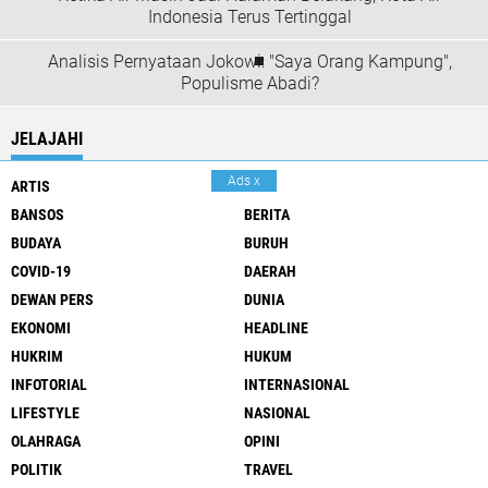
Indonesia Terus Tertinggal
Analisis Pernyataan Jokowi: "Saya Orang Kampung",
Populisme Abadi?
JELAJAHI
Ads
x
ARTIS
BPJS
BANSOS
BERITA
BUDAYA
BURUH
COVID-19
DAERAH
DEWAN PERS
DUNIA
EKONOMI
HEADLINE
HUKRIM
HUKUM
INFOTORIAL
INTERNASIONAL
LIFESTYLE
NASIONAL
OLAHRAGA
OPINI
POLITIK
TRAVEL