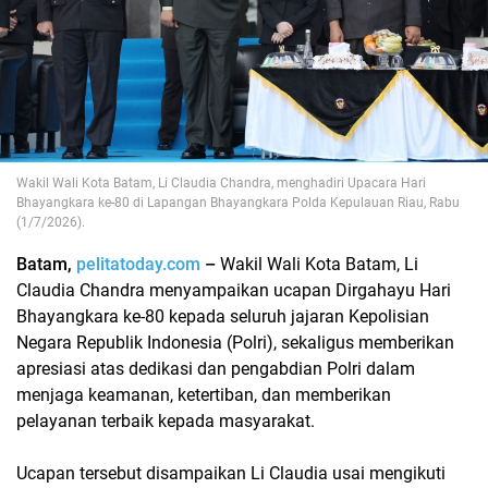
Wakil Wali Kota Batam, Li Claudia Chandra, menghadiri Upacara Hari
Bhayangkara ke-80 di Lapangan Bhayangkara Polda Kepulauan Riau, Rabu
(1/7/2026).
Batam,
pelitatoday.com
–
Wakil Wali Kota Batam, Li
Claudia Chandra menyampaikan ucapan Dirgahayu Hari
Bhayangkara ke-80 kepada seluruh jajaran Kepolisian
Negara Republik Indonesia (Polri), sekaligus memberikan
apresiasi atas dedikasi dan pengabdian Polri dalam
menjaga keamanan, ketertiban, dan memberikan
pelayanan terbaik kepada masyarakat.
Ucapan tersebut disampaikan Li Claudia usai mengikuti