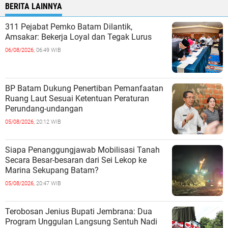
BERITA LAINNYA
311 Pejabat Pemko Batam Dilantik,
Amsakar: Bekerja Loyal dan Tegak Lurus
06/08/2026,
06:49 WIB
BP Batam Dukung Penertiban Pemanfaatan
Ruang Laut Sesuai Ketentuan Peraturan
Perundang-undangan
05/08/2026,
20:12 WIB
Siapa Penanggungjawab Mobilisasi Tanah
Secara Besar-besaran dari Sei Lekop ke
Marina Sekupang Batam?
05/08/2026,
20:47 WIB
Terobosan Jenius Bupati Jembrana: Dua
Program Unggulan Langsung Sentuh Nadi