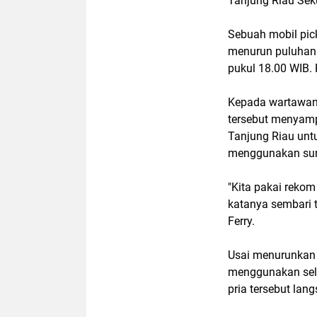
Tanjung Riau Sek
Sebuah mobil pic
menurun puluhan j
pukul 18.00 WIB. 
Kepada wartawan,
tersebut menyampa
Tanjung Riau untu
menggunakan sura
"Kita pakai rekom
katanya sembari t
Ferry.
Usai menurunkan s
menggunakan selan
pria tersebut la