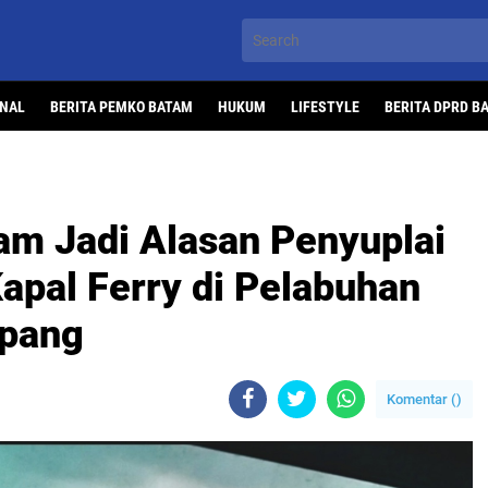
ONAL
BERITA PEMKO BATAM
HUKUM
LIFESTYLE
BERITA DPRD B
m Jadi Alasan Penyuplai
apal Ferry di Pelabuhan
upang
Komentar (
)