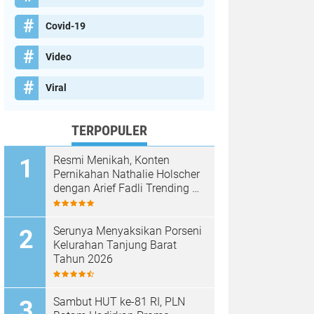
Covid-19
Video
Viral
TERPOPULER
Resmi Menikah, Konten
Pernikahan Nathalie Holscher
dengan Arief Fadli Trending di
TikTok, Tembus 75 Juta
Penonton
Serunya Menyaksikan Porseni
Kelurahan Tanjung Barat
Tahun 2026
Sambut HUT ke-81 RI, PLN