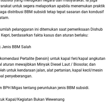
rsubsidi yang merugikan negara dan masyarakat. Ia juga
rakat untuk segera melaporkan apabila menemukan praktik
ga distribusi BBM subsidi tetap tepat sasaran dan kondusif
Batam.
ejumlah pelanggaran ini ditemukan saat pemeriksaan Dishub
Kepri, berdasarkan fakta kasus dan aturan berlaku:
uk Jenis BBM Salah
komendasi Pertalite (bensin) untuk kapal feri/kapal angkutan
l aturan mewajibkan Minyak Diesel Laut / Biosolar, dan
oleh untuk kendaraan jalan, alat pertanian, kapal kecil/mesin
pal penyeberangan.
an BPH Migas tentang peruntukan jenis BBM subsidi.
ntuk Kapal/Kegiatan Bukan Wewenang