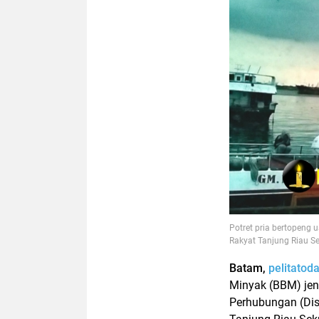
Potret pria bertopeng
Rakyat Tanjung Riau S
Batam,
pelitatod
Minyak (BBM) jen
Perhubungan (Dis