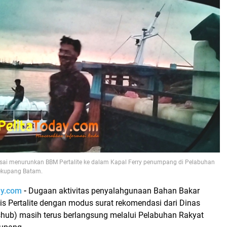
 usai menurunkan BBM Pertalite ke dalam Kapal Ferry penumpang di Pelabuhan
ekupang Batam.
ay.com
-
Dugaan aktivitas penyalahgunaan Bahan Bakar
is Pertalite dengan modus surat rekomendasi dari Dinas
hub) masih terus berlangsung melalui Pelabuhan Rakyat