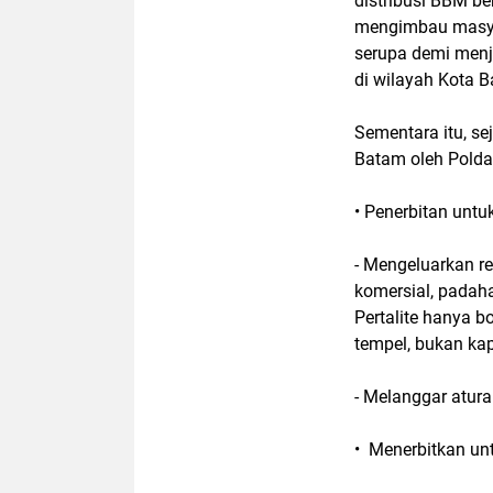
distribusi BBM be
mengimbau masya
serupa demi menja
di wilayah Kota 
Sementara itu, s
Batam oleh Polda 
• Penerbitan unt
- Mengeluarkan re
komersial, padaha
Pertalite hanya b
tempel, bukan ka
- Melanggar atur
• Menerbitkan u