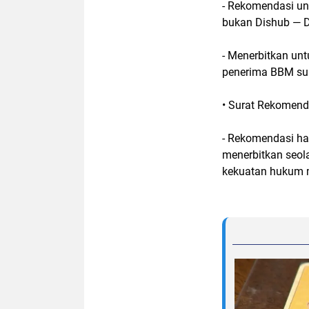
- Rekomendasi un
bukan Dishub — Di
- Menerbitkan un
penerima BBM sub
• Surat Rekomenda
- Rekomendasi han
menerbitkan seola
kekuatan hukum 