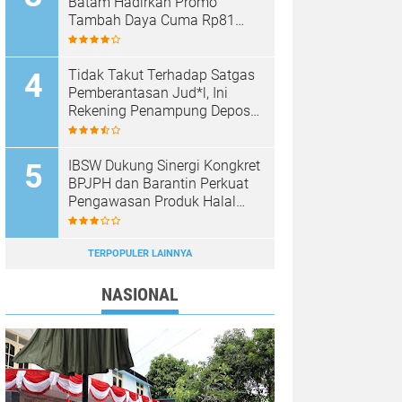
Batam Hadirkan Promo
Tambah Daya Cuma Rp81
Ribu
Tidak Takut Terhadap Satgas
Pemberantasan Jud*l, Ini
Rekening Penampung Deposit
di Situs MENARA4D
IBSW Dukung Sinergi Kongkret
BPJPH dan Barantin Perkuat
Pengawasan Produk Halal
Impor
TERPOPULER LAINNYA
NASIONAL