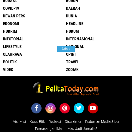
BUDAYA
BURUH
COVID-19
DAERAH
DEWAN PERS
DUNIA
EKONOMI
HEADLINE
HUKRIM
HUKUM
INFOTORIAL
INTERNASIONAL
LIFESTYLE
NASIONAL
Ads
x
OLAHRAGA
OPINI
POLITIK
TRAVEL
VIDEO
ZODIAK
Visi-Misi
Kode Etik
Redaksi
Disclaimer
Pedoman Media Siber
Pemasangan Iklan
Mau Jadi Jurnalis?