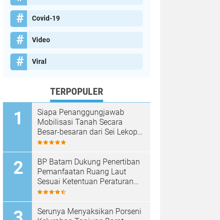
Covid-19
Video
Viral
TERPOPULER
Siapa Penanggungjawab
Mobilisasi Tanah Secara
Besar-besaran dari Sei Lekop
ke Marina Sekupang Batam?
BP Batam Dukung Penertiban
Pemanfaatan Ruang Laut
Sesuai Ketentuan Peraturan
Perundang-undangan
Serunya Menyaksikan Porseni