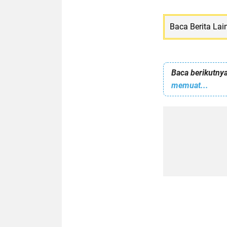
Baca Berita Lai
Baca berikutnya
memuat...