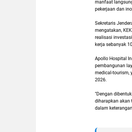
manfaat langsun
pekerjaan dan inov
Sekretaris Jende
mengatakan, KEK 
realisasi investa
kerja sebanyak 1
Apollo Hospital 
pembangunan laya
medical-tourism, 
2026.
"Dengan dibentuk
diharapkan akan t
dalam keterangan