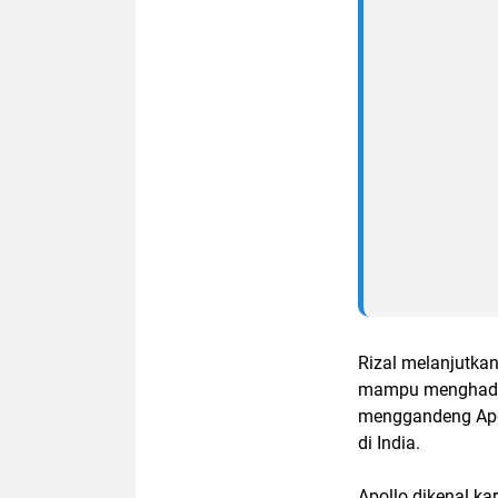
Rizal melanjutka
mampu menghadirk
menggandeng Apol
di India.
Apollo dikenal k