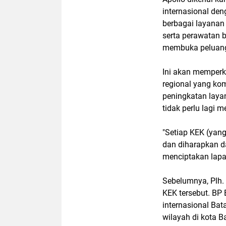
internasional den
berbagai layanan 
serta perawatan b
membuka peluang 
Ini akan memperk
regional yang kom
peningkatan laya
tidak perlu lagi m
"Setiap KEK (yan
dan diharapkan d
menciptakan lapan
Sebelumnya, Plh.
KEK tersebut. BP
internasional Ba
wilayah di kota 