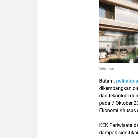
Istimewa.
Batam,
pelitatod
dikembangkan ole
dan teknologi du
pada 7 Oktober 2
Ekonomi Khusus (
KEK Pariwisata d
dampak signifika