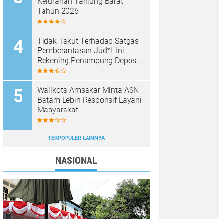
Kelurahan Tanjung Barat
Tahun 2026
Tidak Takut Terhadap Satgas
Pemberantasan Jud*l, Ini
Rekening Penampung Deposit
di Situs MENARA4D
Walikota Amsakar Minta ASN
Batam Lebih Responsif Layani
Masyarakat
TERPOPULER LAINNYA
NASIONAL