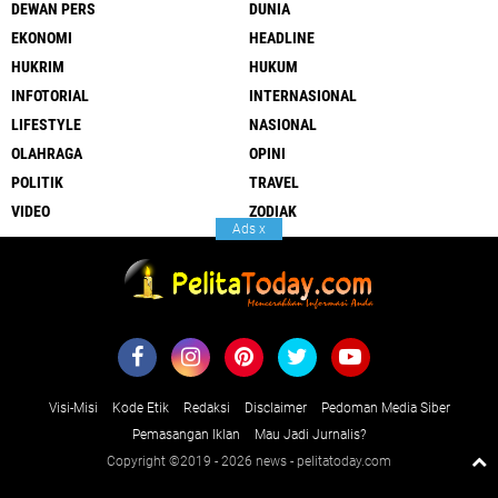
DEWAN PERS
DUNIA
EKONOMI
HEADLINE
HUKRIM
HUKUM
INFOTORIAL
INTERNASIONAL
LIFESTYLE
NASIONAL
OLAHRAGA
OPINI
POLITIK
TRAVEL
VIDEO
ZODIAK
Ads
x
Visi-Misi
Kode Etik
Redaksi
Disclaimer
Pedoman Media Siber
Pemasangan Iklan
Mau Jadi Jurnalis?
Copyright ©2019 -
2026 news - pelitatoday.com