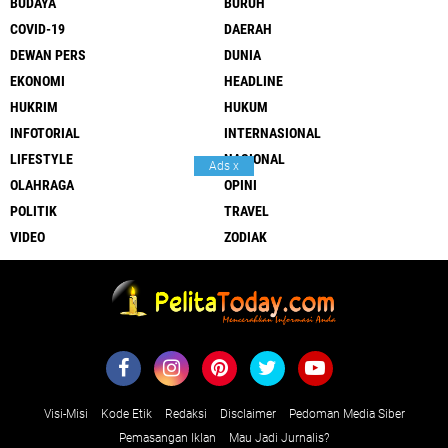
BUDAYA
BURUH
COVID-19
DAERAH
DEWAN PERS
DUNIA
EKONOMI
HEADLINE
HUKRIM
HUKUM
INFOTORIAL
INTERNASIONAL
LIFESTYLE
NASIONAL
Ads
x
OLAHRAGA
OPINI
POLITIK
TRAVEL
VIDEO
ZODIAK
Visi-Misi
Kode Etik
Redaksi
Disclaimer
Pedoman Media Siber
Pemasangan Iklan
Mau Jadi Jurnalis?