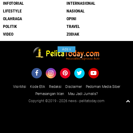
INFOTORIAL
INTERNASIONAL
LIFESTYLE
NASIONAL
OLAHRAGA
OPINI
POLITIK
TRAVEL
VIDEO
ZODIAK
Ads
x
Visi-Misi
Kode Etik
Redaksi
Disclaimer
Pedoman Media Siber
Pemasangan Iklan
Mau Jadi Jurnalis?
Copyright ©2019 -
2026 news - pelitatoday.com