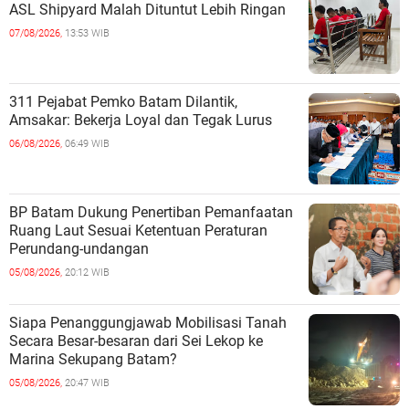
ASL Shipyard Malah Dituntut Lebih Ringan
07/08/2026,
13:53 WIB
311 Pejabat Pemko Batam Dilantik,
Amsakar: Bekerja Loyal dan Tegak Lurus
06/08/2026,
06:49 WIB
BP Batam Dukung Penertiban Pemanfaatan
Ruang Laut Sesuai Ketentuan Peraturan
Perundang-undangan
05/08/2026,
20:12 WIB
Siapa Penanggungjawab Mobilisasi Tanah
Secara Besar-besaran dari Sei Lekop ke
Marina Sekupang Batam?
05/08/2026,
20:47 WIB