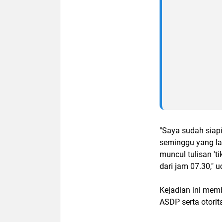
"Saya sudah siap
seminggu yang lal
muncul tulisan 't
dari jam 07.30," 
Kejadian ini mem
ASDP serta otori