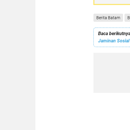
Berita Batam
B
Baca berikutnya