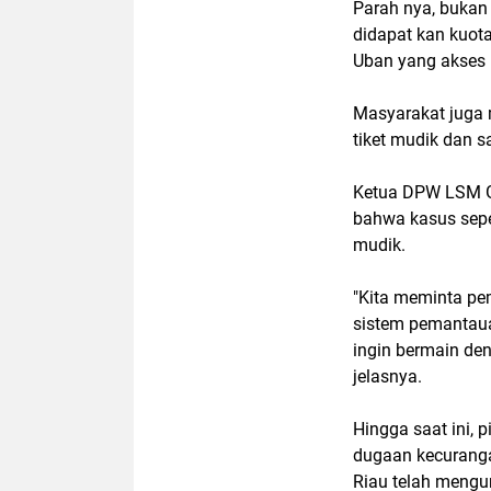
Parah nya, bukan 
didapat kan kuot
Uban yang akses n
Masyarakat juga 
tiket mudik dan s
Ketua DPW LSM G
bahwa kasus seper
mudik.
"Kita meminta pe
sistem pemantaua
ingin bermain de
jelasnya.
Hingga saat ini,
dugaan kecuranga
Riau telah mengu