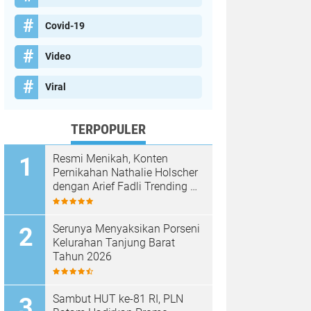
Covid-19
Video
Viral
TERPOPULER
Resmi Menikah, Konten
Pernikahan Nathalie Holscher
dengan Arief Fadli Trending di
TikTok, Tembus 75 Juta
Penonton
Serunya Menyaksikan Porseni
Kelurahan Tanjung Barat
Tahun 2026
Sambut HUT ke-81 RI, PLN