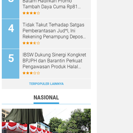
Batam Hadirkan Promo
Tambah Daya Cuma Rp81
Ribu
Tidak Takut Terhadap Satgas
Pemberantasan Jud*l, Ini
Rekening Penampung Deposit
di Situs MENARA4D
IBSW Dukung Sinergi Kongkret
BPJPH dan Barantin Perkuat
Pengawasan Produk Halal
Impor
TERPOPULER LAINNYA
NASIONAL