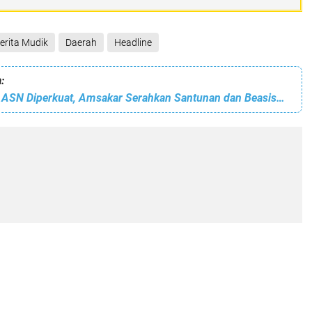
erita Mudik
Daerah
Headline
:
Jaminan Sosial ASN Diperkuat, Amsakar Serahkan Santunan dan Beasiswa untuk Ahli Waris