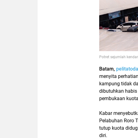
Potret sejumlah kenda
Batam,
pelitatod
menyita perhatia
kampung tidak da
dibutuhkan habis
pembukaan kuota
Kabar menyebutka
Pelabuhan Roro T
tutup kuota did
diri.