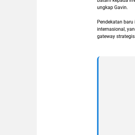
Batam kepada inve
ungkap Gavin.
Pendekatan baru i
internasional, y
gateway strategi