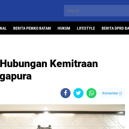
ONAL
BERITA PEMKO BATAM
HUKUM
LIFESTYLE
BERITA DPRD B
 Hubungan Kemitraan
ngapura
Komentar (
)