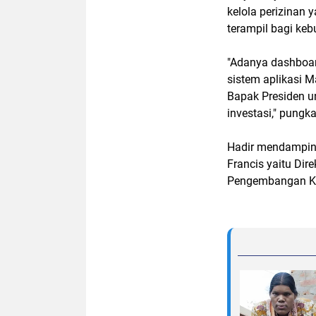
kelola perizinan 
terampil bagi keb
"Adanya dashboard
sistem aplikasi M
Bapak Presiden u
investasi," pungk
Hadir mendamping
Francis yaitu Dire
Pengembangan KP