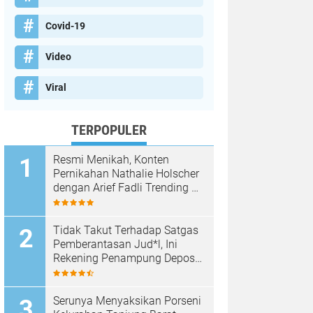
Covid-19
Video
Viral
TERPOPULER
Resmi Menikah, Konten
Pernikahan Nathalie Holscher
dengan Arief Fadli Trending di
TikTok, Tembus 75 Juta
Penonton
Tidak Takut Terhadap Satgas
Pemberantasan Jud*l, Ini
Rekening Penampung Deposit
di Situs MENARA4D
Serunya Menyaksikan Porseni