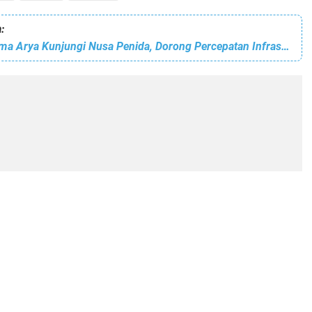
:
Wamendagri Bima Arya Kunjungi Nusa Penida, Dorong Percepatan Infrastruktur dan Konsep Green Island Nusa Penida