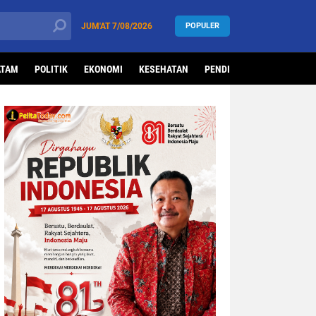
JUM'AT
7/08/2026
POPULER
ATAM
POLITIK
EKONOMI
KESEHATAN
PENDIDIKAN
OLAHRAG