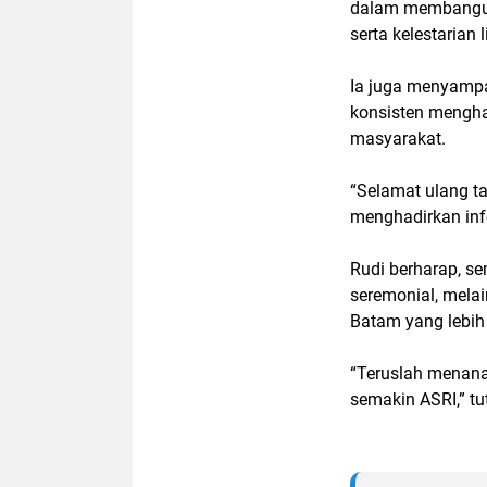
dalam membangun
serta kelestarian 
Ia juga menyampa
konsisten mengha
masyarakat.
“Selamat ulang t
menghadirkan inf
Rudi berharap, s
seremonial, mela
Batam yang lebih 
“Teruslah menana
semakin ASRI,” t