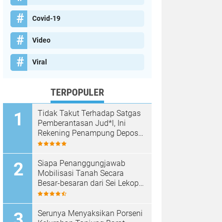
Covid-19
Video
Viral
TERPOPULER
Tidak Takut Terhadap Satgas
Pemberantasan Jud*l, Ini
Rekening Penampung Deposit
di Situs MENARA4D
Siapa Penanggungjawab
Mobilisasi Tanah Secara
Besar-besaran dari Sei Lekop
ke Marina Sekupang Batam?
Serunya Menyaksikan Porseni