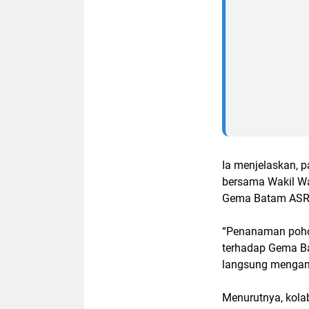
Ia menjelaskan, 
bersama Wakil Wa
Gema Batam ASRI 
“Penanaman poho
terhadap Gema B
langsung mengamb
Menurutnya, kolab