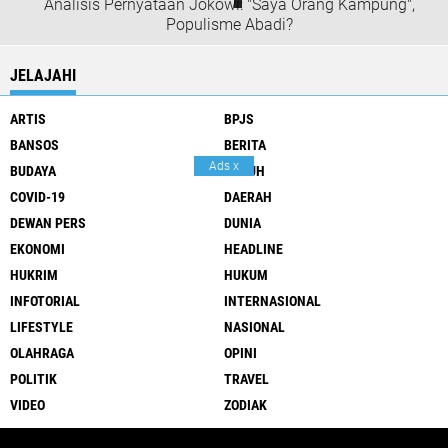
Analisis Pernyataan Jokowi: "Saya Orang Kampung",
Populisme Abadi?
JELAJAHI
ARTIS
BPJS
BANSOS
BERITA
Ads
x
BUDAYA
BURUH
COVID-19
DAERAH
DEWAN PERS
DUNIA
EKONOMI
HEADLINE
HUKRIM
HUKUM
INFOTORIAL
INTERNASIONAL
LIFESTYLE
NASIONAL
OLAHRAGA
OPINI
POLITIK
TRAVEL
VIDEO
ZODIAK