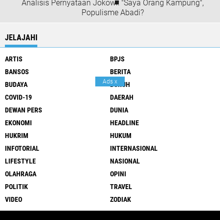
Analisis Pernyataan Jokowi: "Saya Orang Kampung",
Populisme Abadi?
JELAJAHI
ARTIS
BPJS
BANSOS
BERITA
Ads
x
BUDAYA
BURUH
COVID-19
DAERAH
DEWAN PERS
DUNIA
EKONOMI
HEADLINE
HUKRIM
HUKUM
INFOTORIAL
INTERNASIONAL
LIFESTYLE
NASIONAL
OLAHRAGA
OPINI
POLITIK
TRAVEL
VIDEO
ZODIAK