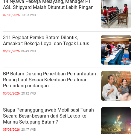
14 Nyawa Pekerja Melayang, Manager PT
ASL Shipyard Malah Dituntut Lebih Ringan
07/08/2026,
13:53 WIB
311 Pejabat Pemko Batam Dilantik,
Amsakar: Bekerja Loyal dan Tegak Lurus
06/08/2026,
06:49 WIB
BP Batam Dukung Penertiban Pemanfaatan
Ruang Laut Sesuai Ketentuan Peraturan
Perundang-undangan
05/08/2026,
20:12 WIB
Siapa Penanggungjawab Mobilisasi Tanah
Secara Besar-besaran dari Sei Lekop ke
Marina Sekupang Batam?
05/08/2026,
20:47 WIB