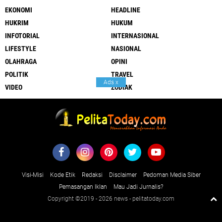
EKONOMI
HEADLINE
HUKRIM
HUKUM
INFOTORIAL
INTERNASIONAL
LIFESTYLE
NASIONAL
OLAHRAGA
OPINI
POLITIK
TRAVEL
Ads
x
VIDEO
ZODIAK
Visi-Misi
Kode Etik
Redaksi
Disclaimer
Pedoman Media Siber
Pemasangan Iklan
Mau Jadi Jurnalis?
Copyright ©2019 -
2026 news - pelitatoday.com