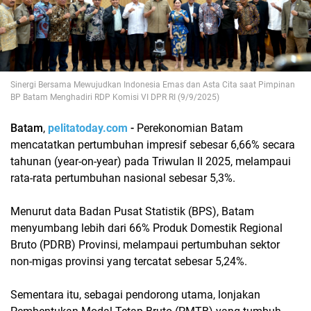
Sinergi Bersama Mewujudkan Indonesia Emas dan Asta Cita saat Pimpinan
BP Batam Menghadiri RDP Komisi VI DPR RI (9/9/2025)
Batam
,
pelitatoday.com
-
Perekonomian Batam
mencatatkan pertumbuhan impresif sebesar 6,66% secara
tahunan (year-on-year) pada Triwulan II 2025, melampaui
rata-rata pertumbuhan nasional sebesar 5,3%.
Menurut data Badan Pusat Statistik (BPS), Batam
menyumbang lebih dari 66% Produk Domestik Regional
Bruto (PDRB) Provinsi, melampaui pertumbuhan sektor
non-migas provinsi yang tercatat sebesar 5,24%.
Sementara itu, sebagai pendorong utama, lonjakan