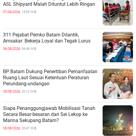
ASL Shipyard Malah Dituntut Lebih Ringan
07/08/2026,
13:53 WIB
311 Pejabat Pemko Batam Dilantik,
Amsakar: Bekerja Loyal dan Tegak Lurus
06/08/2026,
06:49 WIB
BP Batam Dukung Penertiban Pemanfaatan
Ruang Laut Sesuai Ketentuan Peraturan
Perundang-undangan
05/08/2026,
20:12 WIB
Siapa Penanggungjawab Mobilisasi Tanah
Secara Besar-besaran dari Sei Lekop ke
Marina Sekupang Batam?
05/08/2026,
20:47 WIB