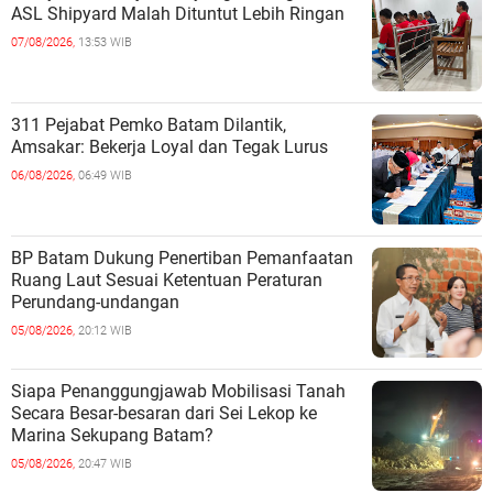
ASL Shipyard Malah Dituntut Lebih Ringan
07/08/2026,
13:53 WIB
311 Pejabat Pemko Batam Dilantik,
Amsakar: Bekerja Loyal dan Tegak Lurus
06/08/2026,
06:49 WIB
BP Batam Dukung Penertiban Pemanfaatan
Ruang Laut Sesuai Ketentuan Peraturan
Perundang-undangan
05/08/2026,
20:12 WIB
Siapa Penanggungjawab Mobilisasi Tanah
Secara Besar-besaran dari Sei Lekop ke
Marina Sekupang Batam?
05/08/2026,
20:47 WIB