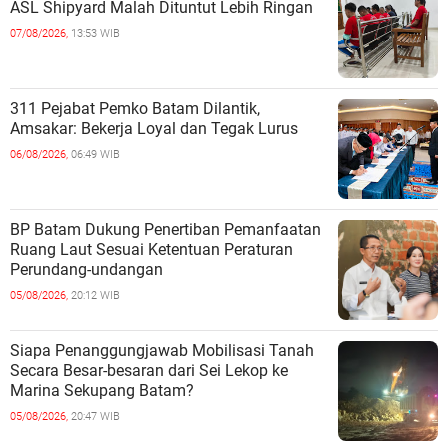
ASL Shipyard Malah Dituntut Lebih Ringan
07/08/2026,
13:53 WIB
311 Pejabat Pemko Batam Dilantik,
Amsakar: Bekerja Loyal dan Tegak Lurus
06/08/2026,
06:49 WIB
BP Batam Dukung Penertiban Pemanfaatan
Ruang Laut Sesuai Ketentuan Peraturan
Perundang-undangan
05/08/2026,
20:12 WIB
Siapa Penanggungjawab Mobilisasi Tanah
Secara Besar-besaran dari Sei Lekop ke
Marina Sekupang Batam?
05/08/2026,
20:47 WIB