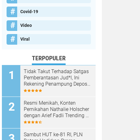
Covid-19
Video
Viral
TERPOPULER
Tidak Takut Terhadap Satgas
Pemberantasan Jud*l, Ini
Rekening Penampung Deposit
di Situs MENARA4D
Resmi Menikah, Konten
Pernikahan Nathalie Holscher
dengan Arief Fadli Trending di
TikTok, Tembus 75 Juta
Penonton
Sambut HUT ke-81 RI, PLN