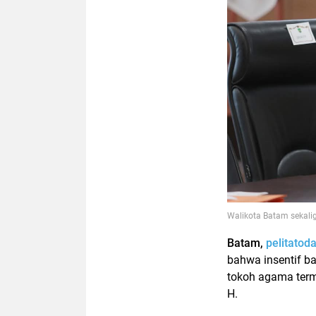
Walikota Batam sekali
Batam,
pelitatod
bahwa insentif b
tokoh agama term
H.