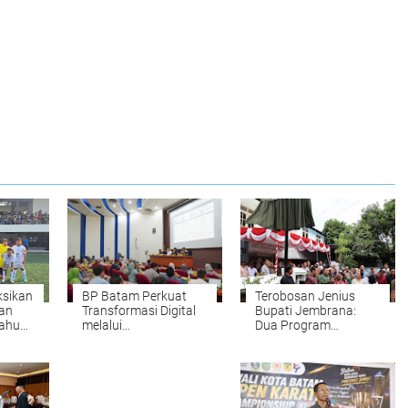
ksikan
BP Batam Perkuat
Terobosan Jenius
han
Transformasi Digital
Bupati Jembrana:
melalui
Dua Program
Pengembangan Super
Unggulan Langsung
Apps
Sentuh Nadi Ekonomi
dan Kesehatan
Masyarakat