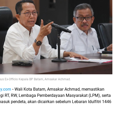
gus Ex-Officio Kepala BP Batam, Amsakar Achmad.
ay.com
-
Wali Kota Batam, Amsakar Achmad, memastikan
agi RT, RW, Lembaga Pemberdayaan Masyarakat (LPM), serta
asuk pendeta, akan dicairkan sebelum Lebaran Idulfitri 1446