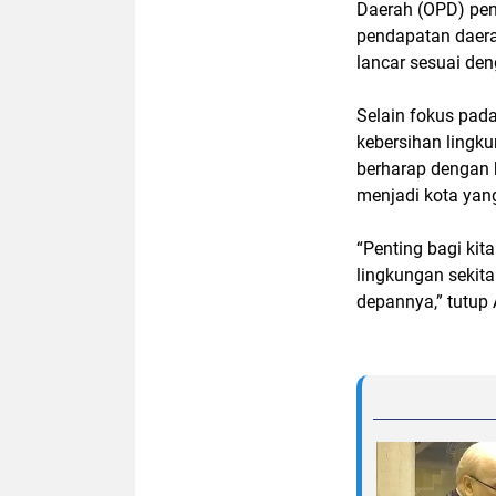
Daerah (OPD) pen
pendapatan daera
lancar sesuai d
Selain fokus pad
kebersihan lingk
berharap dengan k
menjadi kota yang
“Penting bagi kit
lingkungan sekit
depannya,” tutup 