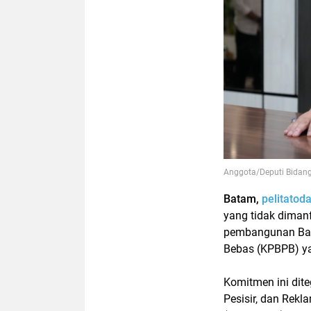
Anggota/Deputi Bidang 
Batam,
pelitatod
yang tidak diman
pembangunan Bat
Bebas (KPBPB) ya
Komitmen ini dit
Pesisir, dan Rekla