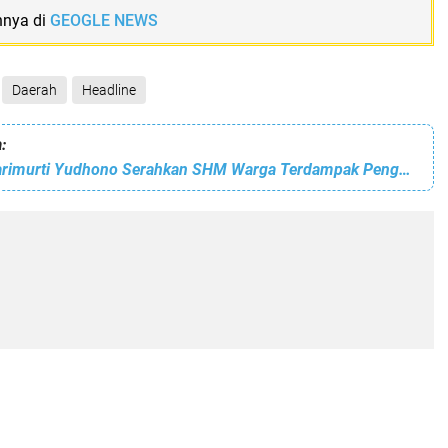
nnya di
GEOGLE NEWS
Daerah
Headline
:
Menko Agus Harimurti Yudhono Serahkan SHM Warga Terdampak Pengembangan Kawasan Terpadu Rempang Eco-City