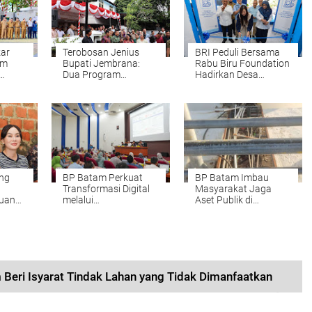
ar
Terobosan Jenius
BRI Peduli Bersama
am
Bupati Jembrana:
Rabu Biru Foundation
Dua Program
Hadirkan Desa
kat
Unggulan Langsung
BRILiaN
Sentuh Nadi Ekonomi
dan Kesehatan
Masyarakat
ng
BP Batam Perkuat
BP Batam Imbau
Transformasi Digital
Masyarakat Jaga
uang
melalui
Aset Publik di
Pengembangan Super
Kawasan Jembatan
turan
Apps
Barelang
angan
m Beri Isyarat Tindak Lahan yang Tidak Dimanfaatkan