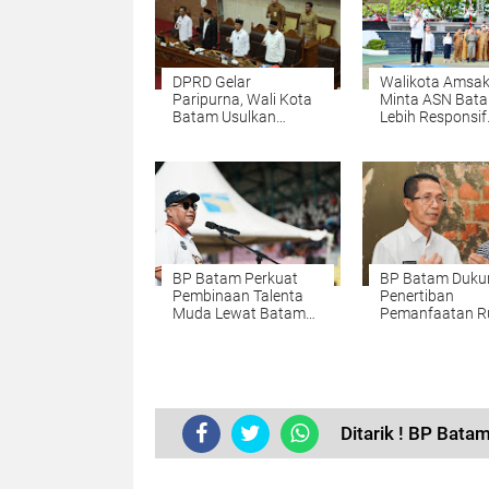
DPRD Gelar
Walikota Amsak
Paripurna, Wali Kota
Minta ASN Bat
Batam Usulkan
Lebih Responsif
Perubahan
Layani Masyara
KUA/PPAS 2026
BP Batam Perkuat
BP Batam Duku
Pembinaan Talenta
Penertiban
Muda Lewat Batam
Pemanfaatan R
Prime International
Laut Sesuai
Grassroot Football
Ketentuan Pera
Festival 2026
Perundang-und
Ditarik ! BP Bata