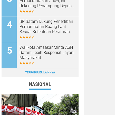
Pemberantasan Jud*l, Ini
Rekening Penampung Deposit
di Situs MENARA4D
BP Batam Dukung Penertiban
Pemanfaatan Ruang Laut
Sesuai Ketentuan Peraturan
Perundang-undangan
Walikota Amsakar Minta ASN
Batam Lebih Responsif Layani
Masyarakat
TERPOPULER LAINNYA
NASIONAL