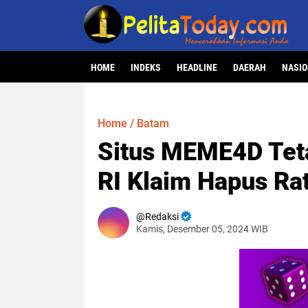
HOME
INDEKS
HEADLINE
DAERAH
NASI
Home
/
Batam
Situs MEME4D Teta
RI Klaim Hapus Rat
Redaksi
Kamis, Desember 05, 2024 WIB