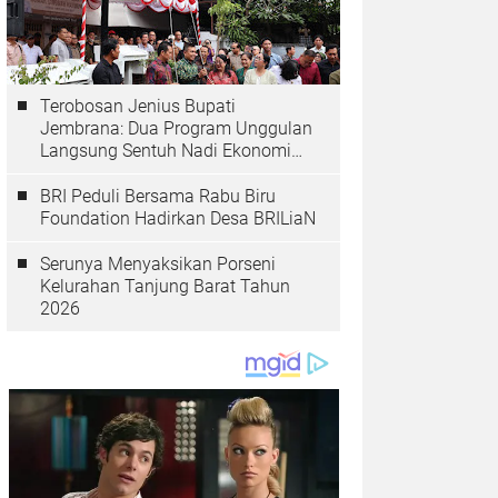
Terobosan Jenius Bupati
Jembrana: Dua Program Unggulan
Langsung Sentuh Nadi Ekonomi
dan Kesehatan Masyarakat
BRI Peduli Bersama Rabu Biru
Foundation Hadirkan Desa BRILiaN
Serunya Menyaksikan Porseni
Kelurahan Tanjung Barat Tahun
2026