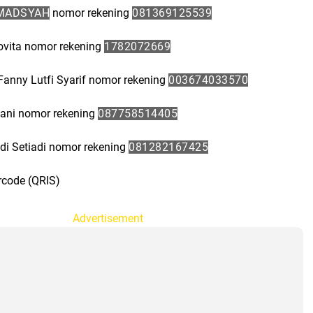
MADSYAH
nomor rekening
081369125539
Lovita nomor rekening
1782072669
nny Lutfi Syarif nomor rekening
003674033570
ani nomor rekening
087758514405
di Setiadi nomor rekening
081282167425
code (QRIS)
Advertisement