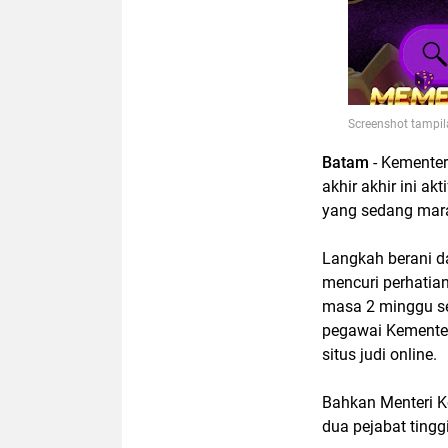
Screenshot tampil
Batam
- Kementer
akhir akhir ini ak
yang sedang marak
Langkah berani d
mencuri perhatia
masa 2 minggu se
pegawai Kementer
situs judi online.
Bahkan Menteri K
dua pejabat tingg