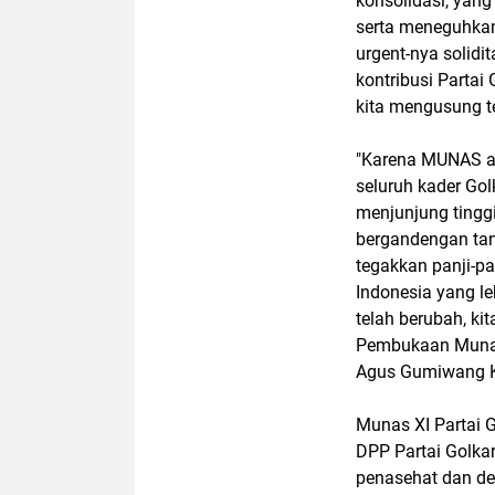
konsolidasi, yang
serta meneguhkan 
urgent-nya solidi
kontribusi Parta
kita mengusung
"Karena MUNAS ad
seluruh kader Go
menjunjung tingg
bergandengan ta
tegakkan panji-pa
Indonesia yang le
telah berubah, ki
Pembukaan Munas 
Agus Gumiwang Ka
Munas XI Partai Go
DPP Partai Golka
penasehat dan de