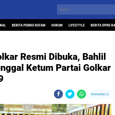
ONAL
BERITA PEMKO BATAM
HUKUM
LIFESTYLE
BERITA DPRD B
lkar Resmi Dibuka, Bahlil
unggal Ketum Partai Golkar
9
Komentar (
)