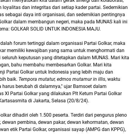
 akan menyatukan kita dalam gerak sinergi dan kolaborasi,
loyalitas dan integritas dari setiap kader partai. Sedemikian
tas sebagai daya inti organisasi, dan sedemikian pentingnya
i Golkar dalam membangun negeri, maka pada MUNAS kali ini
 tema: GOLKAR SOLID UNTUK INDONESIA MAJU.
alah forum tertinggi dalam organisasi Partai Golkar, maka
lkar memiliki kewajiban yang sama untuk menghormati dan
i seluruh keputusan yang ditetapkan dalam MUNAS. Mari kita
ngan, bahu membahu membesarkan Golkar. Mari kita
nji Partai Golkar untuk Indonesia yang lebih maju dan
bih baik.
Tempora mutatur, edmos mutamur in illis
, waktu
ta harus berubah di dalamnya," ujar Bamsoet dalam
XI Partai Golkar yang dilakukan Plt Ketum Partai Golkar
rtasasmita di Jakarta, Selasa (20/8/24).
lkar dihadiri oleh 1.500 peserta. Terdiri dari pengurus pleno
r, dewan pembina, dewan pakar, dewan kehormatan, dewan
wan etik Partai Golkar, organisasi sayap (AMPG dan KPPG),