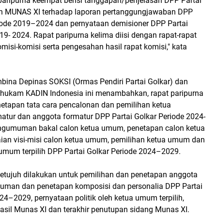
paripurna keempat berisi tanggapan/penjelasan DPP Partai
an MUNAS XI terhadap laporan pertanggungjawaban DPP
riode 2019–2024 dan pernyataan demisioner DPP Partai
19- 2024. Rapat paripurna kelima diisi dengan rapat-rapat
omisi-komisi serta pengesahan hasil rapat komisi," kata
ina Depinas SOKSI (Ormas Pendiri Partai Golkar) dan
hukam KADIN Indonesia ini menambahkan, rapat paripurna
netapan tata cara pencalonan dan pemilihan ketua
tur dan anggota formatur DPP Partai Golkar Periode 2024-
engumuman bakal calon ketua umum, penetapan calon ketua
n visi-misi calon ketua umum, pemilihan ketua umum dan
umum terpilih DPP Partai Golkar Periode 2024–2029.
ketujuh dilakukan untuk pemilihan dan penetapan anggota
uman dan penetapan komposisi dan personalia DPP Partai
24–2029, pernyataan politik oleh ketua umum terpilih,
asil Munas XI dan terakhir penutupan sidang Munas XI.