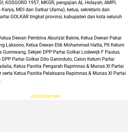
SI, KOSGORO 1957, MKGR, pengajian AL Hidayah, AMPI,
Karya, MDI dan Satkar Ulama), ketua, sekretaris dan
rtai GOLKAR tingkat provinsi, kabupaten dan kota seluruh
n Ketua Dewan Pembina Aburizal Bakrie, Ketua Dewan Pakar
ung Laksono, Ketua Dewan Etik Mohammad Hatta, Plt Ketum
us Gumiwang, Sekjen DPP Partai Golkar Lodewijk F Paulus,
PP Partai Golkar Dito Ganinduto, Calon Ketum Partai
adalia, Ketua Panitia Pengarah Rapimnas & Munas XI Partai
r serta Ketua Panitia Pelaksana Rapimnas & Munas XI Partai
.
Advertisement