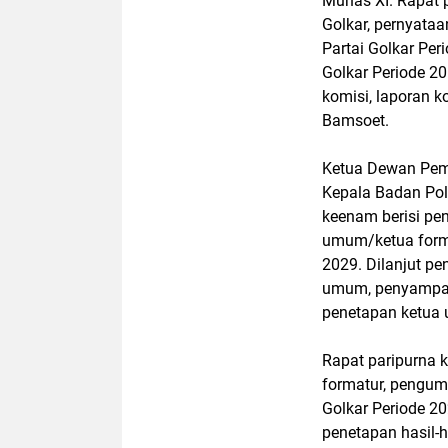
Munas XI. Rapat 
Golkar, pernyata
Partai Golkar Pe
Golkar Periode 20
komisi, laporan k
Bamsoet.
Ketua Dewan Pemb
Kepala Badan Pol
keenam berisi pe
umum/ketua forma
2029. Dilanjut p
umum, penyampaia
penetapan ketua 
Rapat paripurna 
formatur, pengum
Golkar Periode 20
penetapan hasil-h