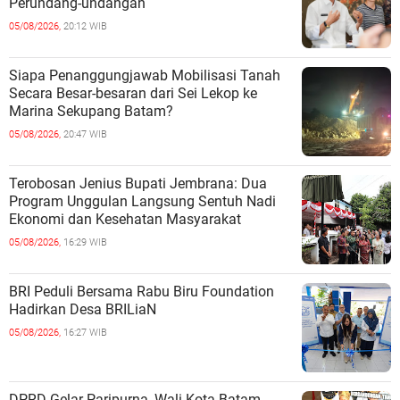
Perundang-undangan
05/08/2026,
20:12 WIB
Siapa Penanggungjawab Mobilisasi Tanah
Secara Besar-besaran dari Sei Lekop ke
Marina Sekupang Batam?
05/08/2026,
20:47 WIB
Terobosan Jenius Bupati Jembrana: Dua
Program Unggulan Langsung Sentuh Nadi
Ekonomi dan Kesehatan Masyarakat
05/08/2026,
16:29 WIB
BRI Peduli Bersama Rabu Biru Foundation
Hadirkan Desa BRILiaN
05/08/2026,
16:27 WIB
DPRD Gelar Paripurna, Wali Kota Batam