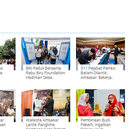
us
BRI Peduli Bersama
311 Pejabat Pemko
a:
Rabu Biru Foundation
Batam Dilantik,
Hadirkan Desa
Amsakar: Bekerja
sung
BRILiaN
Loyal dan Tegak Lurus
onomi
ar
Walikota Amsakar
Pembinaan Budi
aan
Lantik Panglima
Pekerti, Ingatkan