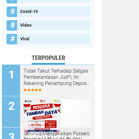
Covid-19
Video
Viral
TERPOPULER
Tidak Takut Terhadap Satgas
Pemberantasan Jud*l, Ini
Rekening Penampung Deposit
di Situs MENARA4D
Serunya Menyaksikan Porseni