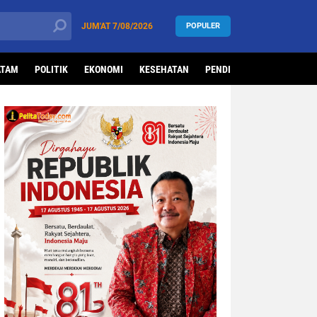
JUM'AT
7/08/2026
POPULER
ATAM
POLITIK
EKONOMI
KESEHATAN
PENDIDIKAN
OLAHRAG