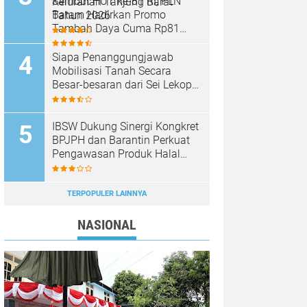
Sambut HUT ke-81 RI, PLN
Kelurahan Tanjung Barat
Batam Hadirkan Promo
Tahun 2026
Tambah Daya Cuma Rp81
Ribu
Siapa Penanggungjawab
Mobilisasi Tanah Secara
Besar-besaran dari Sei Lekop
ke Marina Sekupang Batam?
IBSW Dukung Sinergi Kongkret
BPJPH dan Barantin Perkuat
Pengawasan Produk Halal
Impor
TERPOPULER LAINNYA
NASIONAL