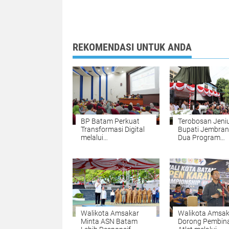
REKOMENDASI UNTUK ANDA
BP Batam Perkuat
Terobosan Jeni
Transformasi Digital
Bupati Jembran
melalui
Dua Program
Pengembangan Super
Unggulan Lang
Apps
Sentuh Nadi Ek
dan Kesehatan
Masyarakat
Walikota Amsakar
Walikota Amsak
Minta ASN Batam
Dorong Pembin