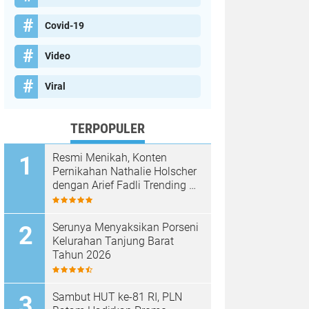
Covid-19
Video
Viral
TERPOPULER
Resmi Menikah, Konten
Pernikahan Nathalie Holscher
dengan Arief Fadli Trending di
TikTok, Tembus 75 Juta
Penonton
Serunya Menyaksikan Porseni
Kelurahan Tanjung Barat
Tahun 2026
Sambut HUT ke-81 RI, PLN