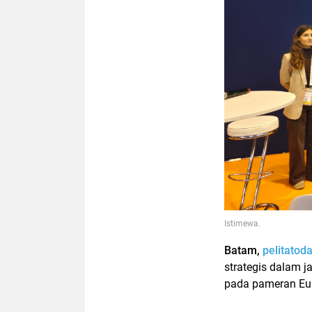
Istimewa.
Batam,
pelitatod
strategis dalam j
pada pameran Euro