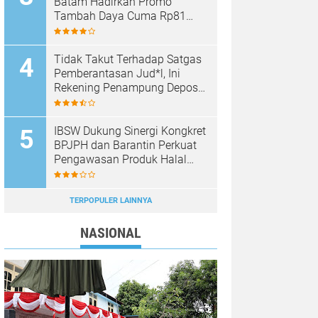
Batam Hadirkan Promo
Tambah Daya Cuma Rp81
Ribu
Tidak Takut Terhadap Satgas
Pemberantasan Jud*l, Ini
Rekening Penampung Deposit
di Situs MENARA4D
IBSW Dukung Sinergi Kongkret
BPJPH dan Barantin Perkuat
Pengawasan Produk Halal
Impor
TERPOPULER LAINNYA
NASIONAL