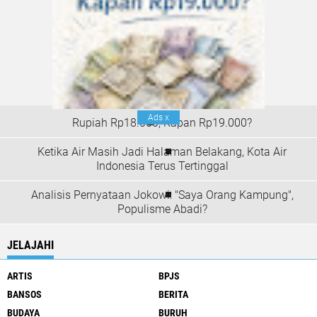
Ads
x
Rupiah Rp18.000; Kapan Rp19.000?
Ketika Air Masih Jadi Halaman Belakang, Kota Air
Indonesia Terus Tertinggal
Analisis Pernyataan Jokowi: "Saya Orang Kampung",
Populisme Abadi?
JELAJAHI
ARTIS
BPJS
BANSOS
BERITA
BUDAYA
BURUH