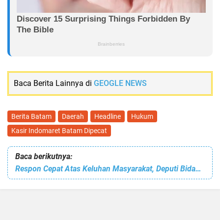
Baca Berita Lainnya di
GEOGLE NEWS
Berita Batam
Daerah
Headline
Hukum
Kasir Indomaret Batam Dipecat
Baca berikutnya:
Respon Cepat Atas Keluhan Masyarakat, Deputi Bidang Pelayanan Umum Tinjau Distribusi Air di Kawasan Baloi Center