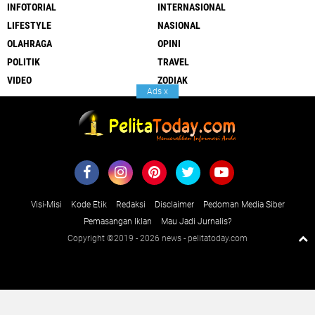
INFOTORIAL
INTERNASIONAL
LIFESTYLE
NASIONAL
OLAHRAGA
OPINI
POLITIK
TRAVEL
VIDEO
ZODIAK
Ads
x
Visi-Misi
Kode Etik
Redaksi
Disclaimer
Pedoman Media Siber
Pemasangan Iklan
Mau Jadi Jurnalis?
Copyright ©2019 -
2026 news - pelitatoday.com