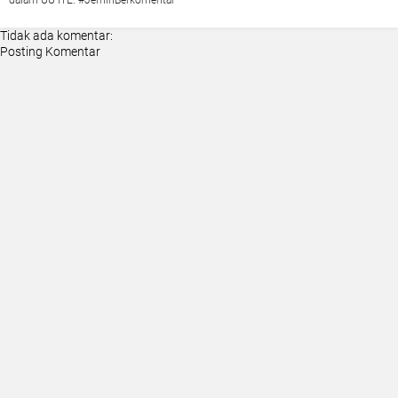
dalam UU ITE. #JernihBerkomentar
Tidak ada komentar:
Posting Komentar