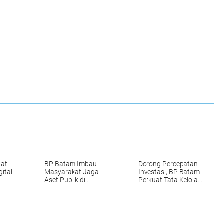
uat
BP Batam Imbau
Dorong Percepatan
ital
Masyarakat Jaga
Investasi, BP Batam
Aset Publik di
Perkuat Tata Kelola
Super
Kawasan Jembatan
Pertanahan melalui
Barelang
Pelaporan Mandiri
LMS