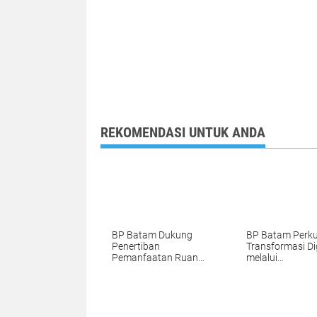
REKOMENDASI UNTUK ANDA
BP Batam Dukung
BP Batam Perk
Penertiban
Transformasi Dig
Pemanfaatan Ruang
melalui
Laut Sesuai
Pengembangan 
Ketentuan Peraturan
Apps
Perundang-undangan