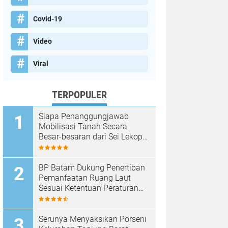
Covid-19
Video
Viral
TERPOPULER
Siapa Penanggungjawab
Mobilisasi Tanah Secara
Besar-besaran dari Sei Lekop
ke Marina Sekupang Batam?
BP Batam Dukung Penertiban
Pemanfaatan Ruang Laut
Sesuai Ketentuan Peraturan
Perundang-undangan
Serunya Menyaksikan Porseni