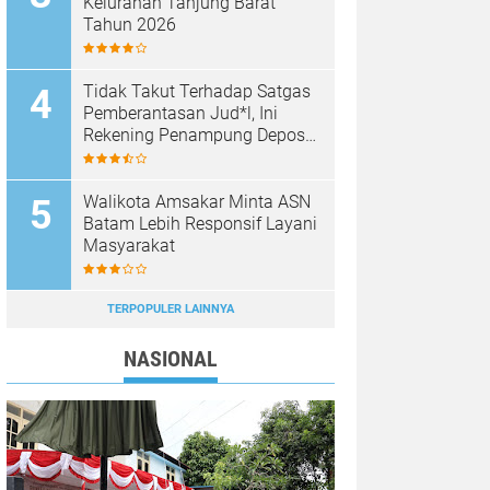
Kelurahan Tanjung Barat
Tahun 2026
Tidak Takut Terhadap Satgas
Pemberantasan Jud*l, Ini
Rekening Penampung Deposit
di Situs MENARA4D
Walikota Amsakar Minta ASN
Batam Lebih Responsif Layani
Masyarakat
TERPOPULER LAINNYA
NASIONAL