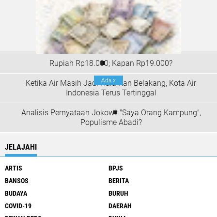
Rupiah Rp18.000; Kapan Rp19.000?
Ads
x
Ketika Air Masih Jadi Halaman Belakang, Kota Air
Indonesia Terus Tertinggal
Analisis Pernyataan Jokowi: "Saya Orang Kampung",
Populisme Abadi?
JELAJAHI
ARTIS
BPJS
BANSOS
BERITA
BUDAYA
BURUH
COVID-19
DAERAH