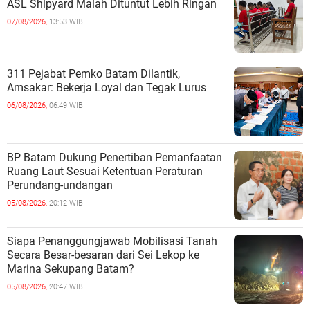
ASL Shipyard Malah Dituntut Lebih Ringan
07/08/2026,
13:53 WIB
311 Pejabat Pemko Batam Dilantik,
Amsakar: Bekerja Loyal dan Tegak Lurus
06/08/2026,
06:49 WIB
BP Batam Dukung Penertiban Pemanfaatan
Ruang Laut Sesuai Ketentuan Peraturan
Perundang-undangan
05/08/2026,
20:12 WIB
Siapa Penanggungjawab Mobilisasi Tanah
Secara Besar-besaran dari Sei Lekop ke
Marina Sekupang Batam?
05/08/2026,
20:47 WIB