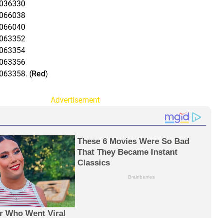
036330
066038
066040
063352
063354
063356
63358. (
Red
)
Advertisement