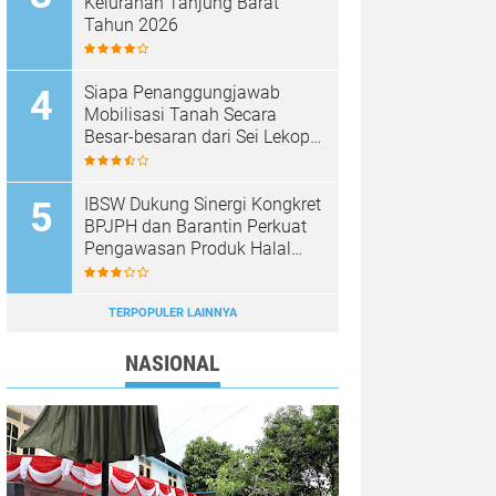
Kelurahan Tanjung Barat
Tahun 2026
Siapa Penanggungjawab
Mobilisasi Tanah Secara
Besar-besaran dari Sei Lekop
ke Marina Sekupang Batam?
IBSW Dukung Sinergi Kongkret
BPJPH dan Barantin Perkuat
Pengawasan Produk Halal
Impor
TERPOPULER LAINNYA
NASIONAL