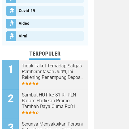
Covid-19
Video
Viral
TERPOPULER
Tidak Takut Terhadap Satgas
Pemberantasan Jud*l, Ini
Rekening Penampung Deposit
di Situs MENARA4D
Sambut HUT ke-81 RI, PLN
Batam Hadirkan Promo
Tambah Daya Cuma Rp81
Ribu
Serunya Menyaksikan Porseni