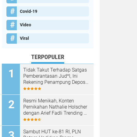
Covid-19
Video
Viral
TERPOPULER
Tidak Takut Terhadap Satgas
Pemberantasan Jud*l, Ini
Rekening Penampung Deposit
di Situs MENARA4D
Resmi Menikah, Konten
Pernikahan Nathalie Holscher
dengan Arief Fadli Trending di
TikTok, Tembus 75 Juta
Penonton
Sambut HUT ke-81 RI, PLN