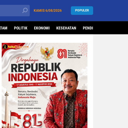
KAMIS
6/08/2026
POPULER
ATAM
POLITIK
EKONOMI
KESEHATAN
PENDIDIKAN
OLAHRAG