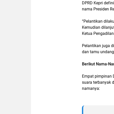
DPRD Kepri defini
nama Presiden Re
“Pelantikan dilak
Kemudian dilanju
Ketua Pengadilan T
Pelantikan juga d
dan tamu undanga
Berikut Nama-Na
Empat pimpinan DP
suara terbanyak d
namanya: