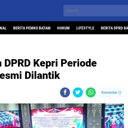
ONAL
BERITA PEMKO BATAM
HUKUM
LIFESTYLE
BERITA DPRD B
n DPRD Kepri Periode
smi Dilantik
Komentar (
)