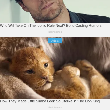
Ads
x