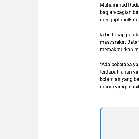
Muhammad Rudi, 
bagian-bagian b
mengoptimalkan 
Ia berharap pemb
masyarakat Bata
memakmurkan mas
“Ada beberapa yan
terdapat lahan y
kolam air yang be
mandi yang masih