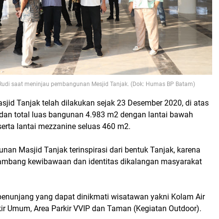
Rudi saat meninjau pembangunan Mesjid Tanjak. (Dok: Humas BP Batam)
id Tanjak telah dilakukan sejak 23 Desember 2020, di atas
dan total luas bangunan 4.983 m2 dengan lantai bawah
serta lantai mezzanine seluas 460 m2.
nan Masjid Tanjak terinspirasi dari bentuk Tanjak, karena
lambang kewibawaan dan identitas dikalangan masyarakat
 penunjang yang dapat dinikmati wisatawan yakni Kolam Air
kir Umum, Area Parkir VVIP dan Taman (Kegiatan Outdoor).