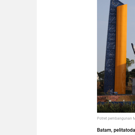
Potret pembangunan M
Batam, pelitatod