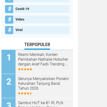
Covid-19
Video
Viral
TERPOPULER
Resmi Menikah, Konten
Pernikahan Nathalie Holscher
dengan Arief Fadli Trending di
TikTok, Tembus 75 Juta
Penonton
Serunya Menyaksikan Porseni
Kelurahan Tanjung Barat
Tahun 2026
Sambut HUT ke-81 RI, PLN