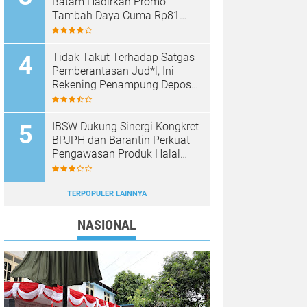
Batam Hadirkan Promo
Tambah Daya Cuma Rp81
Ribu
Tidak Takut Terhadap Satgas
Pemberantasan Jud*l, Ini
Rekening Penampung Deposit
di Situs MENARA4D
IBSW Dukung Sinergi Kongkret
BPJPH dan Barantin Perkuat
Pengawasan Produk Halal
Impor
TERPOPULER LAINNYA
NASIONAL