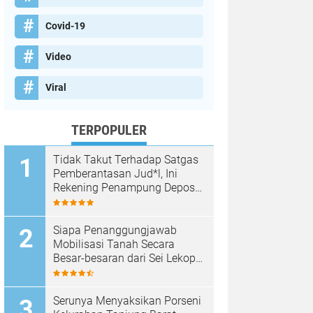
Covid-19
Video
Viral
TERPOPULER
Tidak Takut Terhadap Satgas
Pemberantasan Jud*l, Ini
Rekening Penampung Deposit
di Situs MENARA4D
Siapa Penanggungjawab
Mobilisasi Tanah Secara
Besar-besaran dari Sei Lekop
ke Marina Sekupang Batam?
Serunya Menyaksikan Porseni