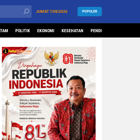
JUM'AT
7/08/2026
POPULER
ATAM
POLITIK
EKONOMI
KESEHATAN
PENDIDIKAN
OLAHRAG