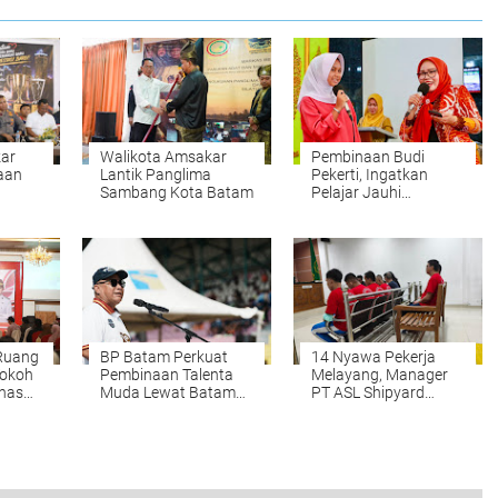
ar
Walikota Amsakar
Pembinaan Budi
aan
Lantik Panglima
Pekerti, Ingatkan
Sambang Kota Batam
Pelajar Jauhi
Perundungan hingga
Bijak Bermedia Sosial
Ruang
BP Batam Perkuat
14 Nyawa Pekerja
Tokoh
Pembinaan Talenta
Melayang, Manager
has
Muda Lewat Batam
PT ASL Shipyard
gga
Prime International
Malah Dituntut Lebih
Grassroot Football
Ringan
Festival 2026