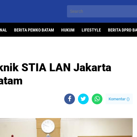
ONAL
BERITA PEMKO BATAM
HUKUM
LIFESTYLE
BERITA DPRD B
eknik STIA LAN Jakarta
atam
Komentar (
)