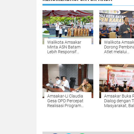
Walikota Amsakar
Walikota Amsak
Minta ASN Batam
Dorong Pembin
Lebih Responsif
Atlet melalui
Layani Masyarakat
Kompetisi
Berkelanjutan
Amsakar-Li Claudia
Amsakar Buka 
Gesa OPD Percepat
Dialog dengan 
Realisasi Program
Masyarakat, Ba
Prioritas
Pendidikan hin
UWT