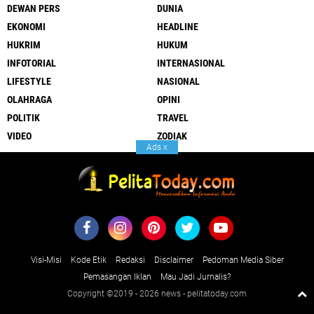
DEWAN PERS
DUNIA
EKONOMI
HEADLINE
HUKRIM
HUKUM
INFOTORIAL
INTERNASIONAL
LIFESTYLE
NASIONAL
OLAHRAGA
OPINI
POLITIK
TRAVEL
VIDEO
ZODIAK
Ads
x
Visi-Misi
Kode Etik
Redaksi
Disclaimer
Pedoman Media Siber
Pemasangan Iklan
Mau Jadi Jurnalis?
Copyright ©2019 -
2026 news - pelitatoday.com